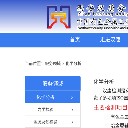
首页
走进汉唐
当前位置：
服务领域
>
化学分析
化学分析
服务领域
汉唐检测是
化学分析
>
责了多项项ISO
主要检测项目
力学检验
>
有色金
·
金属腐蚀检验
>
冶金原
·