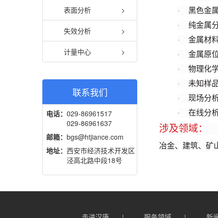
表面分析
>
黑色金
·
纯金属
·
失效分析
>
金属材
·
计量中心
>
金属原
·
物理化
·
未知样
·
联系我们
现场分
·
电话：
029-86961517
在线分
·
029-86961637
涉及领域：
邮箱：
bgs@htjiance.com
冶金、建筑、矿
地址：
西安市经济技术开发区
泾高北路中段18号
走进汉唐
服务领域
新
|
|