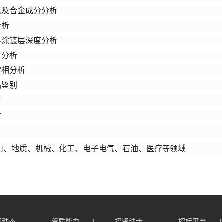
属及合金成分分析
分析
料涂镀层深度分析
位分析
学相分析
品鉴别
析
析
山、地质、机械、化工、电子电气、石油、医疗等领域
闻动态
资质能力
招贤纳士
招标平台
|
|
|
|