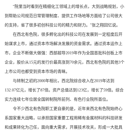
“院里当时看到在精细化工领域上的增长点，大到战略规划，小
到帮助公司规范日常管理制度、提供工作场地等方面给了公司很大
的支持，省了很多初创科技公司的精力和财力。”张之翔回忆说。
在西北有色院，很多孵化出的科技公司在发展到一定程度后开
始谋求上市，通过资本市场解决发展的资金需求。通过资本运作上
市，企业不断做大做强：西部超导2019年作为全国首批科创板上市
企业，股价从15元的发行价最高涨到70余元，西北有色院的其他3个
上市公司也都受到资本市场的青睐。
与转制之初的2000年相比，西北院综合收入在2019年达到
132.07亿元，增长了87倍。资产总值达到123亿，增长了59倍。综合
实力连续七年位居全国转制院所前列、有色行业院所首位。
令不少西北有色院职工更自豪的是，近年来西北有色院始终心
系国家重大战略，以承担国家重要工程用稀有金属材料的科技研发
和成果转化为己任，面向重大需求，开展技术攻关，形成一大批具